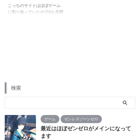
こっちのサイトはほぼゲーム
に割り振っていたので5か月間
も放置していましたが、全く
ゲームをやっていなかったっ
てわけではないんですよ
ね・・・ 一応、当初の予定通
りにガンダムブレイカー４を
発売日にダウンロードして有
休をとって一日やったりして
たんですけど・・・・ん
～・・・・って感じでした。
カスタマイズ性も低いわけで
はないんだけど、2週間くらい
検索
で飽きてしまったかな
ぁ・・・ アプデでバグ的なの
が改善されて行ってるっぽい
んですが既に全く起動しなく
なりました。 原神も同様でア
ゲーム
ゼンレスゾーンゼロ
プデで色々な場所が増えてい
最近はほぼゼンゼロがメインになって
くのはいいんだけど ...
ます