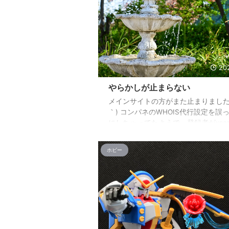
20
やらかしが止まらない
メインサイトの方がまた止まりました(
｀) コンパネのWHOIS代行設定を誤っ
にしちゃってたようで、登録者がxser
なってしまってロックが掛かるという
完全に自分の落ち度なんだけどさ… 
ホビー
もう色々とありすぎでケチがついて
うか… もうドメイン完全に変えちゃ
な…