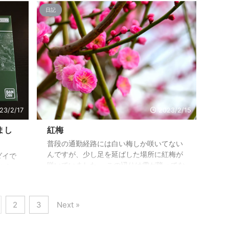
・・
正直な気持ちですね。 ま、移管元＆移管先
日記
ドの登
＆実際のドメイン管理元の3か所が絡んで
z と
るので仕方ないんでしょうけど、キャンセ
いんで
ル可能期間が必要なければ即移管申請が出
バー変
来るようにしてくれるとかがあれば、もう
のメー
ちょっと短縮できるんでしょうけど
たんで
ね・・・ 今のところの時系列としてはこん
たら受
な感じ 2023/2/11 夜、移管してしまえと思
..
って色々と始めた 2023/2/12 0時過ぎ、移
管に必要な処理を完了（以後、キャ ...
23/2/17
2023/2/15
まし
紅梅
普段の通勤経路には白い梅しか咲いてない
んですが、少し足を延ばした場所に紅梅が
ダイで
咲いていました。 この辺りは雪が降ってな
パルタ
かったんですが、神戸の西の方に行くと雪
が、ガ
が降っていたようなので、雪と一緒に撮れ
たんで
たらきれいだったろうなと思います。 気温
思った
2
3
Next »
が1度とか2度とかだったので、甘酒とかを
っとテ
自販機で買って飲みながら紅梅を見たりし
誌に載