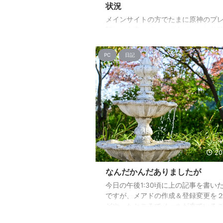
状況
メインサイトの方でたまに原神のプ
記とかを書いてたんですが、かなり
空いてしまいました。 流石に今まで
を移設とかはちょっと手間なので、
PC
日記
味のある方がいらっしゃいましたら
リンクから過去の原神記事が参照し
だければ幸いです。 [blogcard
url="https://mossariweb.net/tag/
そんなこんなで以前からの続き。 夜
賦をカンストさせました。 そして
んとなく引いた武器ガチャで杖をゲ
キャラが出るか分からんので放置し
た ...
20
なんだかんだありましたが
今日の午後1:30頃に上の記事を書い
ですが、メアドの作成＆登録変更を
どやったところでメールが来ている
気づきました。 「ドメイン移管が完