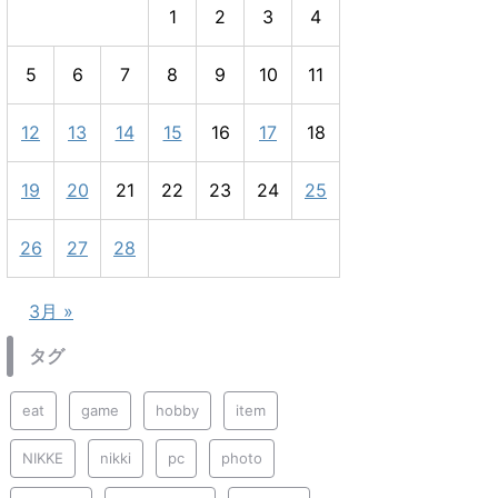
1
2
3
4
5
6
7
8
9
10
11
12
13
14
15
16
17
18
19
20
21
22
23
24
25
26
27
28
3月 »
タグ
eat
game
hobby
item
NIKKE
nikki
pc
photo