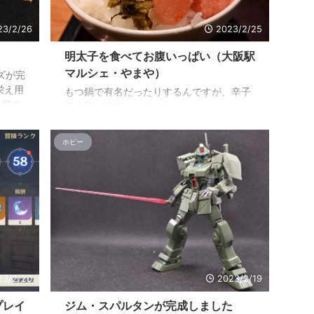
支障がでるので、やらないといけないんだ
けどねぇ・・・ なんか妙に時間がない今日
23/2/26
2023/2/25
こ ...
明太子を食べてお腹いっぱい（大阪駅
マルシェ・やまや）
ズが完
栄え用
もつ鍋で有名だったりするんですが、辛子
状態の
明太子を販売されている「やまや」さんが
ません
されているお店です。 ランチ時にタイミン
トにな
グが悪いと結構並ぶことにもなるんです
ホビー
に各
が、やまやさんの明太子、辛子高菜が食べ
開とい
放題＆ご飯のおかわりもOKなので、並ぶの
ル軸
も仕方ないかと。 今回はチキン南蛮定食を
ズの幅
頂きました。 ご飯、うま出汁味噌汁、チキ
たア
ン南蛮、きんぴら蓮根、そしてポテサラと
を組み
いう内容です。 お値段は￥1,200と、以前
トはマ
に比べて少し値上がりしましたが、うま出
ットだ
汁がおかわり自由というのが追加されたの
で、うま出汁を使ってお茶漬けで〆という
23/2/20
2023/2/19
事が ...
プレイ
ジム・スパルタンが完成しました