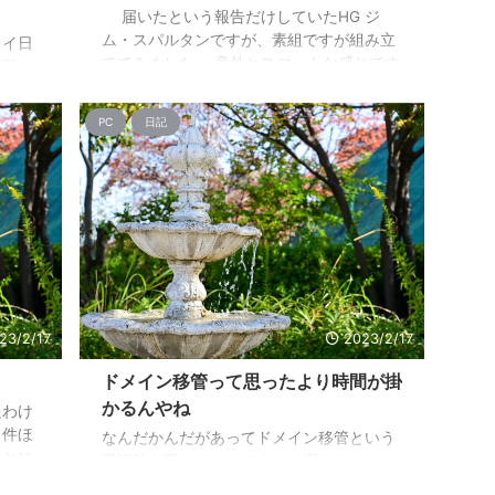
届いたという報告だけしていたHG ジ
ム・スパルタンですが、素組ですが組み立
レイ日
ててみました。 意外とスマートな感じです
時間が
ね。 ビームサーベルの透明パーツはもう一
の記事
つついています。 むかーしHGUCのジム
もし興
PC
日記
スナIIから改造したジムスパルタン風のや
以下の
つと並べてみました。 あくまでも【スパル
ていた
タン風】なので全く別物ですね。 肩と
下腕部にはパーツ取り付けのダボが空いて
原神/"]
います。 一応カバーもあったりはするんで
蘭の天
すけどね。 こんな感じでビームサーベ
、な
ルのマウントとかを肩や腕に取り付ける事
ット。
ができます。 背面もバックパ ...
てまし
23/2/17
2023/2/17
ドメイン移管って思ったより時間が掛
かるんやね
たわけ
２件ほ
なんだかんだがあってドメイン移管という
ことに
選択肢を選んだわけですが、思ったよりも
了しま
時間が掛かるもんなんだなぁっていうのが