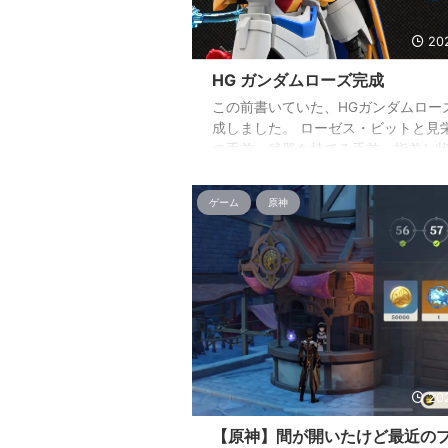
20
HG ガンダムローズ完成
この前書いていた、HGガンダムロー
成しました。 ローゼス・ビットと見
の手首、武器を持てる手首、指差し
右手が付いてます。 写真には載って
が、水色のアクションベースがセッ
ゲーム
原神
っています。 マントはご覧のよう
部が個別に可動するので一部だけ展
う事もできます。 下腕部にはロー
が設けられているので、意外とポー
は広そうです。 セットになってい
クションベースとエフェクトパーツ
合わせた例。 ビットの射出エフェク
ント裏の射出口に差し込むので、ビ
け ...
20
【原神】間が開いたけど最近の