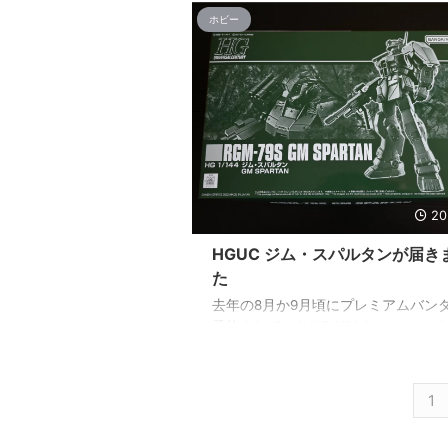
した」 キターーーーーー！！！！ ・
ホビー
っていうか、もう少し早ければメア
録変更をしなくてもよかった・・・or
はいえ、マイナス要素ばかりでもな
すよね。 というのも、今まではサー
更やメアド変更をする度に、iPhone
ルアカウントを停止＆新規作成して
すが、設定からアカウントを弄って
信＆送信メールサーバーの設定とかア .
20
HGUC ジム・スパルタンが届き
た
去年の8月か9月頃にプレミアムバン
予約をしていたHG 1/144 ジム・ス
ンが届きました。 昨夜届いたんです
ンダムローズだと思って放っておい
すが、とりあえず確認だけしようと
1
らジム・スパルタンだったのでちょ
ンションが上がりましたw 元々、雑