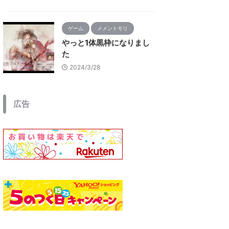
ゲーム
メメントモリ
やっと1体黒枠になりまし
た
2024/3/28
広告