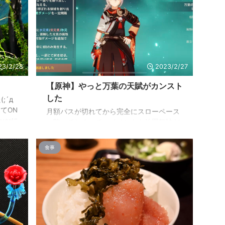
23/2/28
2023/2/27
【原神】やっと万葉の天賦がカンスト
した
;´д
てON
月額パスが切れてから完全にスローペース
verに
に陥ってしまって、イベントも放置気味だ
ね…
ったりはするんですが、マイペースでプレ
なんか
イは続けています。 全然と言っていいとい
食事
るとい
うか、本当に全く聖遺物も揃っていかない
おうか
（能力がスカスカばっかり）なので、体感
できる進展がないというね・・・(;´Д｀)
とりあえず、出来ることはキャラ育成と天
賦の育成なので、ぼちぼちとメインキャラ
はLV.MAXに持っていってます。 とはい
え、イベントもやらないと天賦の育成にも