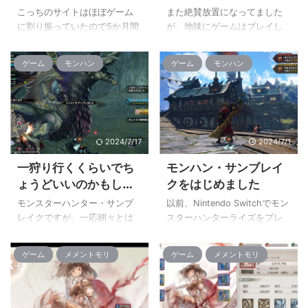
てきたかも
こっちのサイトはほぼゲーム
また絶賛放置になってました
に割り振っていたので5か月間
が、地味にゲームはプレイし
も放置していましたが、全く
ているんですよね。 地道にMR
ゲームをやっていなかったっ
と傀異レベルを上げていって
ゲーム
モンハン
ゲーム
モンハン
てわけではないんですよ
ます。 傀異レベルが140を超
ね・・・ 一応、当初の予定通
えたあたりから装備と敵の強
りにガンダムブレイカー４を
さが合わなくなってきていた
発売日にダウンロードして有
んですが、傀異克服テオテス
休をとって一日やったりして
カトルを倒して炎王龍の破傀
2024/7/17
2024/7/1
たんですけど・・・・ん
玉が出てくれたおかげで装備
～・・・・って感じでした。
を刷新する事が出来ました。
一狩り行くくらいでち
モンハン・サンブレイ
カスタマイズ性も低いわけで
重ね着でプライマルになっ
ょうどいいのかもしれ
クをはじめました
はないんだけど、2週間くらい
てるけど、中身はスカスカ(;´Д
ない
で飽きてしまったかな
｀) とりあえずリバルカイザー
モンスターハンター・サンブ
以前、Nintendo Switchでモン
ぁ・・・ アプデでバグ的なの
装備を集めていこう。 その
レイクですが、一応細々とは
スターハンターライズをプレ
が改善されて行ってるっぽい
後も色々と周回を繰り返して
毎日続けています。 なかなか
イしていたわけですが、大型
んですが既に全く起動しなく
いって、ひたすら傀異レベル
素材が出ないとかもあったり
アップデートとなるサンブレ
ゲーム
メメントモリ
ゲーム
メメントモリ
なりました。 原神も同様でア
とMRを上げていく作業に。 た
するので、気長にプレイして
イクが配信された辺りで全く
プデで色々な場所が増えてい
だ、傀異克服 ...
いるのもあるんですが、適当
プレイしなくなったという
くのはいいんだけど ...
に素材を求めて一狩り行った
か、Switch自体をあまり触ら
りするぐらいでもいいのかも
なくなったんですよね(;´Д｀)