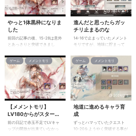
しれません。 シナリオの方は
忙しかったりなんだかんだあ
2024/3/28
2024/3/25
MR5のメル・ゼナを討伐する
ったので仕方がないんですが
ところまでは終わりました。
(´･ω･`) で、今年の5月下旬に
やっと1体黒枠になりま
進んだと思ったらガッ
命大事に小まめに回復。ヤバ
プレステ５を購入したわけで
した
チリ止まるのな
くなったら薬草回収に走るを
すが、PS Plusで色々とダウン
繰り返していたら意外と無事
ロードした後、セールで安く
前回の記事の後、15-28は意外
14-16で止まっていたメメント
に倒せたりするもんですね。
なっていたのでモンハンライ
とあっさりと突破できまし
モリですが、地味に貯まって
そこから捕獲系のサブクエ
ズ＆サンブレイクを購入した
た。 しかし、16-24でかなり
行ってた石で専用武器を交換
ストをやっていってますが、
んですよ。 買って1週間ほどで
ハマってしまっていたのでど
しました。 専用武器になると
ゲーム
メメントモリ
ゲーム
メメントモリ
捕獲の方法を忘れ切っていた
PS Plusのフ ...
うしたものかと考えていたと
パラメーターが一気に跳ね上
ので全然捕獲できていません(;
ころ、藍属性の必要なキャラ
がりますね。 流石に余裕と
...
が集まったのでキャラの育成
いうわけではないですが、専
をすることにしました。 Rキャ
用武器のお陰で地道に進める
ラを進化させてSSR+を作成。
ようになって、14章もクリア
2024/3/22
2024/3/8
フローレンスに合わせる事で
できました。 しかし15章にな
UR+にする事が出来ました。
ると、14章まではまだ優しか
【メメントモリ】
地道に進めるキャラ育
SSR+からUR、UR+までの間が
ったんだなと実感することに
LV180からがスタート
成
進化過程が一番しんどい
なりました。 何とか進めて
ラインですな
な・・・ で、ストックして
いったものの15-24で完全にド
前の日記で赤玉不足でLVキャ
ずっとハマっていたクエスト
いたフローレンスのSR+と単体
ハマりしました。 ドハマりと
ップの開放が出来ていなかっ
10-20をようやく突破する事が
のフローレンスがあったの
いっても、今までとはレべチ
たフローレンスをようやく
出来ました。 リザルトを見た