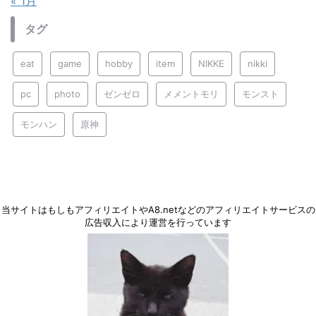
« 1月
タグ
eat
game
hobby
item
NIKKE
nikki
pc
photo
ゼンゼロ
メメントモリ
モンスト
モンハン
原神
当サイトはもしもアフィリエイトやA8.netなどのアフィリエイトサービスの
広告収入により運営を行っています