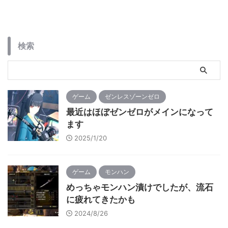
めっちゃ遠いんですけどね(;´Д
させていってSR+が2体作成す
｀) 因みにSSR+からURへの進
る事が出来たので、コルディ
化は何らかのSSR+キャラを1
をSSRに進化させました。 4万
体・・・ RキャラをSSR+にし
弱の戦闘力の差が地味に大き
検索
ようと思ったらとんでもない
いんですよね。 それからデ
数のRキャラが必要なんですよ
イリー的なやつを色々とやっ
...
た後に、ミッション報酬やス
タートダ ...
ゲーム
ゼンレスゾーンゼロ
最近はほぼゼンゼロがメインになって
ます
2025/1/20
ゲーム
モンハン
めっちゃモンハン漬けでしたが、流石
に疲れてきたかも
2024/8/26