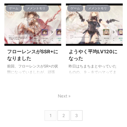
で、魔女の招待状が3枚あった
で・・・ 装備と戦闘力はこん
LV160までアップさせることが
ら紙一重やね。 その後10-
ゲーム
メメントモリ
ゲーム
メメントモリ
ので、全てをフローレンスに
な感じ。 アスタロトシリーズ
出来ました。 いや、地味にキ
24も暫くハマっていたんです
突っ込 ...
を4セ ...
ツイデスね。 しかし、ごり
が、ここも僅差で突破する事
押しで何とか詰まっていた11-
が出来ました。 キャラの相
8を突破する事が出来ました。
性とかが大きいので、ボタン
ごり押しといっても再戦の繰
連打で何度もチャレンジして
2024/3/5
2024/2/29
り返し（所謂ボタン連打）な
いると突破出来たりもするの
んですけどね(´･ω･`) マジで紙
でどの構成が正しいってのが
フローレンスがSSR+に
ようやく平均LV120に
一重。 そこから地味にガチ
あんまりないのかなぁ 一応、
なりました
なった
ャを引いてたら翠アタッカー
SR+のままのキャラをSSRにし
のアイビーをゲット。 赤と黄
ようと思って属性ガチャの10
前回、フローレンスがSR+の状
昨日はちまちまとやっていた
色が手薄なんだけど、翠と藍
連なんかも引いてみたんです
態になっていましたが、頑張
ものの、９－８でハマってま
が地味に充実していく
が、Nキャラが7連という惨敗
ってRキャラを2体、SR+に進
した。 属性の相性が大きいと
な・・・ なんだかんだとや
という結果になりました。 な
化させてSSRにして強化を進め
はいえ、根本的な火力が足り
りくりをしながらなんとか11-
っかなか厳しいですね(´･ω･`)
ていました。 それからガチャ
ていないので相性もくそもあ
28 ...
...
Next »
でもう一体フローレンスが引
ったもんじゃなかったよ(;´Д
けたので、SSR＋に進化させる
｀) で、今朝は属性ガチャが翠
ことが可能に！ SSR+に進
だったので20連してみたんで
化した事で、LV上限が160にな
すが、SRが一体だけという惨
1
2
3
りました。 140から160へのキ
敗具合でした。 ただ、意外とR
ャップ開放が石7000個なので
キャラが多く、Rキャラを進化