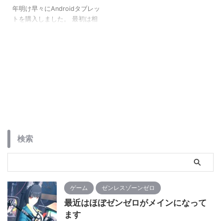
年明け早々にAndroidタブレッ
トを購入しました。 最初は相
方がタブレットを新調するの
で、探しに行っただけだった
んですけどね・・・・ なんか
気が付いたらめっちゃいいな
と思って買ってたという(;´Д
｀) [blogcard
url="https://mossariweb.net/
2024/01/22822/"] 買ったのは
Xiaomi Pad 6で、特別何をす
るって事は無かったんです
が、動画とか映画を見るのに
検索
丁度いいサイズなので、買っ
てからかなり重宝してます。
で、ゲームも何か探してみた
んですが、容量が軽 ...
ゲーム
ゼンレスゾーンゼロ
最近はほぼゼンゼロがメインになって
ます