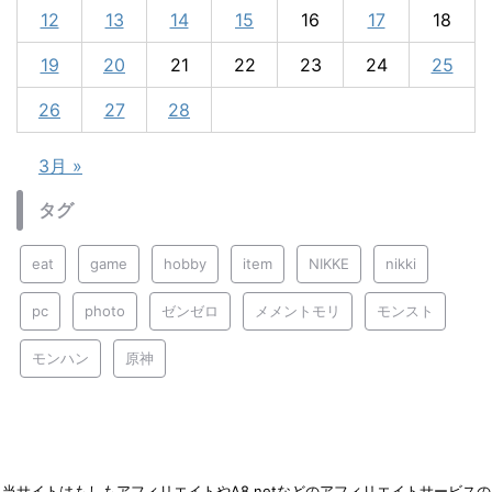
12
13
14
15
16
17
18
19
20
21
22
23
24
25
26
27
28
3月 »
タグ
eat
game
hobby
item
NIKKE
nikki
pc
photo
ゼンゼロ
メメントモリ
モンスト
モンハン
原神
当サイトはもしもアフィリエイトやA8.netなどのアフィリエイトサービスの