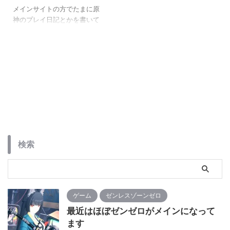
メインサイトの方でたまに原
神のプレイ日記とかを書いて
たんですが、かなり時間が空
いてしまいました。 流石に今
までの記事を移設とかはちょ
っと手間なので、もし興味の
ある方がいらっしゃいました
ら以下のリンクから過去の原
神記事が参照していただけれ
ば幸いです。 [blogcard
url="https://mossariweb.net/t
ag/原神/"] そんなこんなで
以前からの続き。 夜蘭の天賦
検索
をカンストさせました。 そ
して、なんとなく引いた武器
ガチャで杖をゲット。 キャラ
が出るか分からんので放置し
てました ...
ゲーム
ゼンレスゾーンゼロ
最近はほぼゼンゼロがメインになって
ます