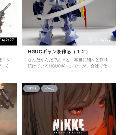
24/2/27
2024/2/21
HGUCギャンを作る（１２）
ほぼニケ
なんだかんだで細々と、本当に細々と作り
新しく
続けているHGUCギャンですが、会社で仕
にもい
事が終わった後とか、昼休みなんかに少し
うしっ
ずついじっているので進み具合が半端なく
Д`A
遅いですね(；´Д`A さて、ざっくりとわか
NIKKE
ゲーム
初め
りやすい部分でいくと大剣を装備させまし
緩い感
た。 1.2mmプラ板からの切り出しで、鞘も
気のゲ
作ってます。 特別何も考えずに作ったの
エス
で、鞘の方がちょっと大きいけど着脱はし
成をし
やすいです。 元々左のパイルバンカーに対
具合で
して右の装備は何も考えてすらいなかった
や遠
ので、大型武器を左右につけたらちょうど