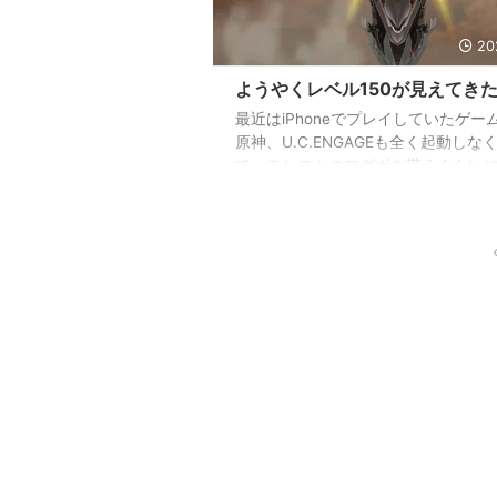
征、バトルや無 ...
20
ようやくレベル150が見えてき
最近はiPhoneでプレイしていたゲー
原神、U.C.ENGAGEも全く起動しな
て、モンストのログボを貰うぐらい
ています。 家に帰ってからNIKKEと
インストールされていたBlock Blast
だらとプレイする感じですね。 そん
ですが、前回の記事を書いてからも
続プレイ中で、前回のピックアップ
のモランも無事にゲットできまし
性能はなんか微妙らしいんですが、
えず1凸は出来たのでまぁ良しとせね
ますまい。 ジェムが貯まるかハート
ットが貯まる ...