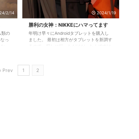
いいバランスかも。 握り手は他のジ ...
24/2/14
2024/1/19
た
勝利の女神：NIKKEにハマってます
ム類の
年明け早々にAndroidタブレットを購入し
くなっ
ました。 最初は相方がタブレットを新調す
になっ
るので、探しに行っただけだったんですけ
元から
どね・・・・ なんか気が付いたらめっちゃ
!をだら
いいなと思って買ってたという(;´Д｀)
なニケ
[blogcard
« Prev
1
2
毎日継
url="https://mossariweb.net/2024/01/228
キャラ
22/"] 買ったのはXiaomi Pad 6で、特別何
た。
をするって事は無かったんですが、動画と
とりあ
か映画を見るのに丁度いいサイズなので、
ばなり
買ってからかなり重宝してます。 で、ゲー
やチケ
ムも何か探してみたんですが、容量が軽 ...