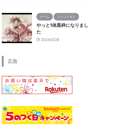
ゲーム
メメントモリ
やっと1体黒枠になりまし
た
2024/3/28
広告