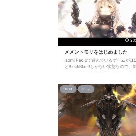
20
メメントモリをはじめました
iaomi Pad 6で遊んでいるゲームが
とBlockBlast!しかない状態なので、
メメントモリを始めてみました。 他
ろいろとDLしてみたけど、なんかこ
くりくるのがなかったんですよね(；´
NIKKE
ゲーム
で、2/23の昼というか夕方くらいに
て、妙にハマってました。 ちょっと
じのキャラクターグラフィックが人
ームです。 ゲーム的にはメインク
トを進めてガチャを引いてキャラ育
ていく感じ。 メインクエストの進行
解放されていく試練の中にある洞窟