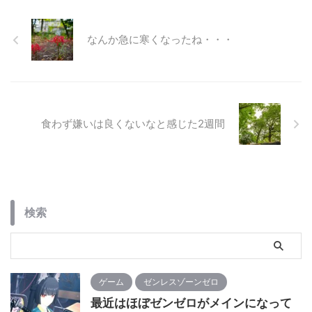
るんですが、グラボ搭載型は
初めてだったのもあって、ス
タンドとか必要そうな感じの
なんか急に寒くなったね・・・
ものはメインサイトの方で書
き出してみました。 [blogcard
url="https://mossar ...
食わず嫌いは良くないなと感じた2週間
検索
ゲーム
ゼンレスゾーンゼロ
最近はほぼゼンゼロがメインになって