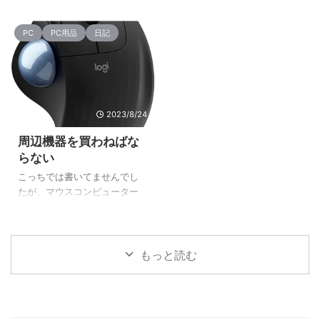
というか冬物と入れ替えない
｀) それが何故にソニー機を買
温は20度を切ってきました。
が、10月からステマ規制とか
とダメっぽいですね・・・
ったのかというと、端的には
今までは普通に寝る時に窓を
ふるさと納税の改正とか、正
PC
PC用品
日記
触ってみたらそこまで違和感
開けて寝てたりしてたけど、
直なんだかなぁって感じるの
が無く扱えた ...
流石にもう窓を開けて寝たら
もあったりするわけです。 と
確実に風邪をひくなという感
はいえ、何かしらのトラブル
じです。 朝も日差しはまだ強
があったりした時の自衛とい
いけど、風が吹くと肌寒い感
う意味ではありなのかなぁな
じなので、仕事帰りの事も考
んて思ったりもしてます。 結
2023/8/24
えたら長袖がいいんでしょう
局、規制したところで「ポロ
周辺機器を買わねばな
ね。 かといって昼間は暑いか
ッと取れる」とかそうはなら
らない
ら長袖だと困るかと思って半
んやろって広告とかは無くな
袖に上着にすると、朝の通勤
らないだろうし、歳をとって
こっちでは書いてませんでし
時に駅まで行くのが暑いとい
くるとそういったモノが出て
たが、マウスコンピューター
うね・・・(;´Д｀) いや、脱い
きたりするので、本当にポロ
のDAIV Z6I7G60を買いまし
でいけばいいんだけどさ。 季
ッと取れるならいいんだけど
た。 PCの感想なんかはメイン
節の変わり目でもあるし、ち
ねぇ・・・なんて思う気持ち
サイトの方で書いておりま
ょっと注意しとかないと ...
もあるんだけど。 まぁその類
す。 [blogcard
もっと読む
の広告がど ...
url="https://mossariweb.net/
2023/08/20282/"] で、粗方
の物はMacBook Pro用に買っ
ていたので使いまわしが出来