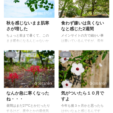
2023/10/6
2023/10/5
秋を感じないまま肌寒
食わず嫌いは良くない
さが増した
なと感じた2週間
ちょっと前まで暑くて、この
メインサイトの方で細かい事
まま暖冬になるんじゃないか
は書いているんですが、長年
と思ってましたが、ここ数日
カメラを使いながらも、今ま
で一気に寒くなりました。 空
で一度も使った事のない国内
日記
日記
もちょっと秋仕様にはなって
カメラメーカーとなっていた
るんだけど、今までとのギャ
ソニーのα6700を買って、 気
ップが大きいから体感温度が
付けば2週間ほどが経ちまし
めっちゃ寒い！ 流石に朝はま
た。 それこそコンデジ全盛期
だ温度が高めなので上着を羽
の頃にサイバーショットとか
織るとちょっと暑さを感じま
を買うという選択肢もあった
2023/10/3
2023/10/1
すが、帰る頃だと薄い長袖に
筈なのにね。 α7RIIIを使ってカ
なんか急に寒くなった
気がついたら１０月で
パーカーくらいで丁度いい感
メラ店主催のモデル撮影会で
ね・・・
すよ
じになってそうですね。 まだ
一度だけ使った事がありまし
まだ半袖で上着で調整とか思
たが、その時はどうにもUIが馴
昼間はまだ27℃とかだったり
今年も後３ヶ月かと思ったら
ってたけど、そろそろ衣替え
染まなかったんですよね(;´Д
するけど、夜中とかの最低気
はやいなぁと感じるんです