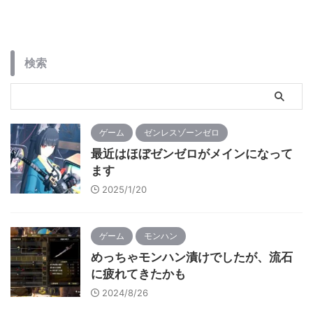
ッズが欲しくなったりする時
う殺伐とした感じのは嫌だっ
があります。 例えばこんな足
たので、適当にチョイスして
裏ローラーとか リンク 足ツ
みてたのがこれら。 ・異世界
ボマッサージサンダルとか リ
のんびり農家 ・農民関連のス
検索
ンク 思いっきり痛そうな足
キルばっか上げてたら何故か
ツボマットとか リンク 足裏ば
強くなった ・とんでもスキル
っかじゃねーかって話なんで
で異世界放浪メシ ・解雇され
すが、まぁなんとなく ...
た暗黒兵士（30代）の ...
ゲーム
ゼンレスゾーンゼロ
最近はほぼゼンゼロがメインになって
ます
2025/1/20
ゲーム
モンハン
めっちゃモンハン漬けでしたが、流石
に疲れてきたかも
2024/8/26