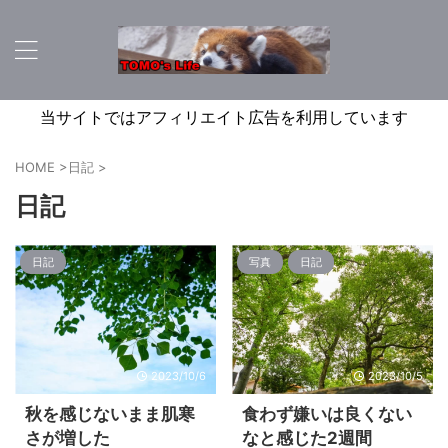
当サイトではアフィリエイト広告を利用しています
HOME
>
日記
>
日記
日記
写真
日記
2023/10/6
2023/10/5
秋を感じないまま肌寒
食わず嫌いは良くない
さが増した
なと感じた2週間