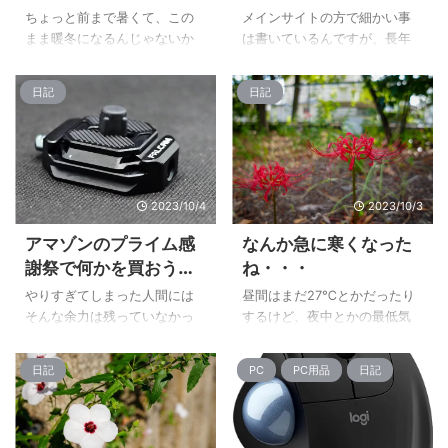
ちょっと前まで暑くて、この
メインサイトの方で細かい事
まま暖冬になるんじゃないか
は書いているんですが、長年
と思ってましたが、ここ数日
カメラを使いながらも、今ま
で一気に寒くなりました。 空
で一度も使った事のない国内
日記
日記
もちょっと秋仕様にはなって
カメラメーカーとなっていた
るんだけど、今までとのギャ
ソニーのα6700を買って、 気
ップが大きいから体感温度が
付けば2週間ほどが経ちまし
めっちゃ寒い！ 流石に朝はま
た。 それこそコンデジ全盛期
だ温度が高めなので上着を羽
の頃にサイバーショットとか
2023/10/4
2023/10/3
織るとちょっと暑さを感じま
を買うという選択肢もあった
すが、帰る頃だと薄い長袖に
筈なのにね。 α7RIIIを使ってカ
アマゾンのプライム感
なんか急に寒くなった
パーカーくらいで丁度いい感
メラ店主催のモデル撮影会で
謝祭で何かを買おうと
ね・・・
じになってそうですね。 まだ
一度だけ使った事がありまし
思ったけど・・・
まだ半袖で上着で調整とか思
たが、その時はどうにもUIが馴
やりすぎてしまった人間には
昼間はまだ27℃とかだったり
ってたけど、そろそろ衣替え
染まなかったんですよね(;´Д
そんな余力は残っていなかっ
するけど、夜中とかの最低気
というか冬物と入れ替えない
｀) それが何故にソニー機を買
たのです。 完！ って感じで、
温は20度を切ってきました。
とダメっぽいですね・・・
ったのかというと、端的には
欲しいものがあっても手が出
今までは普通に寝る時に窓を
日記
PC
PC用品
日記
触ってみたらそこまで違和感
せないという恒例行事な状態
開けて寝てたりしてたけど、
が無く扱えた ...
だったりします。 同じ頃に
流石にもう窓を開けて寝たら
K.I.C.Aクラシック＆中古カメ
確実に風邪をひくなという感
ラフェアが大阪であります
じです。 朝も日差しはまだ強