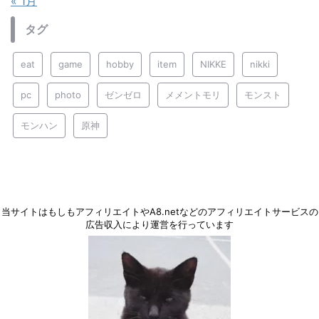
« 1月
タグ
eat
game
hobby
item
NIKKE
nikki
pc
photo
ゼンゼロ
メメントモリ
モンスト
モンハン
原神
当サイトはもしもアフィリエイトやA8.netなどのアフィリエイトサービスの
広告収入により運営を行っています