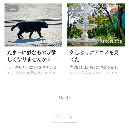
ッと取れるならいいんだけど
京に行くのは13年ぶりくら
受注をしていたのでポチりま
日記
日記
ねぇ・・・なんて思う気持ち
い。 昔は出張なんかでよく東
した。 ヨドバシの福袋も外れ
もあるんだけど。 まぁその類
京には行ってましたが、とベ
て、それ以降も微妙に定価以
の広告がど ...
タな観光旅行ってので東京に
上でしか販売されていなく
行った事があんまりないの
て、いつになったら適正価格
で、今回はそのベタな方で行
で買えるんだろうかと思いな
くことにしました。 今回は旅
2023/4/16
2023/3/28
がらずっと待ってたんです
行直前にニコンダイレクトか
が、定価の2割ちょっと引きと
たまーに妙なものが欲
久しぶりにアニメを見
ら届いたNikon Zfc ブラックの
いう、コロナ前と同じような
しくなりませんか？
てた
クリムゾンレッドと発売ほや
価格だったので待っていてよ
ほやだったNIKKOR Z DX
かったなと思います。 いつ買
よく深夜とかにTVを見ている
先週は祝日明けに体調を崩し
24mm f/1.7を付けて持ってい
えるんだろうかとヤキモキし
と、謎の海外通販番組をその
てガチ寝込み状態だったんで
きました。 東京駅は乗り換
なくてもいいしね。 あとはゴ
まま持ってきた内容の放送と
すが、寝て起きてを繰り返し
えだけじゃない！ ...
ルディマーグがプレバンで再
かをやってて、眠い頭でぼー
ていたのでだらだらーっとプ
販されたらポチらないといけ
っと見ていたら、つい欲しく
ライムビデオでアニメを見て
ないんだけど、地味に積みプ
Next »
なったりって事はありません
ました。 なんならはたらく魔
ラ（作り ...
か？ ま、大体朝になったら冷
王さま！の2期すら録画したま
静になって、必要ないとかど
まで途中までしか見てないわ
こで使うねんってなったりす
けで、ガッツリと見たのはい
1
2
るんですけどw そんな感じ
つ以来かすら覚えてなかった
で、時々ですが、妙に変なグ
りします(;´Д｀) で、なんかも