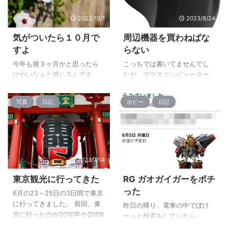
が、こちらもいつも通りにス
いけど、風が吹くと肌寒い感
2023/10/1
2023/8/24
ルーです。 見に行くだけ見に
じなので、仕事帰りの事も考
行けばいいと思う方もいるか
えたら長袖がいいんでしょう
気がついたら１０月で
周辺機器を買わねばな
もしれませんが、欲しいもの
ね。 かといって昼間は暑いか
すよ
らない
があったら困るじゃないです
ら長袖だと困るかと思って半
かｗ という事で、強制スルー
袖に上着にすると、朝の通勤
今年も後３ヶ月かと思ったら
こっちでは書いてませんでし
スキルが発動してしまうわけ
時に駅まで行くのが暑いとい
はやいなぁと感じるんです
たが、マウスコンピューター
です。 プライム感謝祭の方は
うね・・・(;´Д｀) いや、脱い
が、10月からステマ規制とか
のDAIV Z6I7G60を買いまし
レンズとか色々と手を出しに
でいけばいいんだけどさ。 季
ふるさと納税の改正とか、正
た。 PCの感想なんかはメイン
写真
日記
ホビー
日記
くい部類のものを除いてしま
節の変わり目でもあるし、ち
直なんだかなぁって感じるの
サイトの方で書いておりま
えば、ゲームソフトとかくら
ょっと注意しとかないと ...
もあったりするわけです。 と
す。 [blogcard
...
はいえ、何かしらのトラブル
url="https://mossariweb.net/
があったりした時の自衛とい
2023/08/20282/"] で、粗方
う意味ではありなのかなぁな
の物はMacBook Pro用に買っ
2023/7/14
2023/5/10
んて思ったりもしてます。 結
ていたので使いまわしが出来
局、規制したところで「ポロ
るんですが、グラボ搭載型は
東京観光に行ってきた
RG ガオガイガーをポチ
ッと取れる」とかそうはなら
初めてだったのもあって、ス
った
んやろって広告とかは無くな
タンドとか必要そうな感じの
6月の23～25日の3日間で東京
らないだろうし、歳をとって
ものはメインサイトの方で書
に行ってきました。 前回、東
昨日の帰り、電車の中でぼけ
くるとそういったモノが出て
き出してみました。 [blogcard
京に行ったのが2010年か2009
ーっと検索をしていたら
きたりするので、本当にポロ
url="https://mossar ...
年辺りだったと思うので、東
AmazonでRG ガオガイガーの